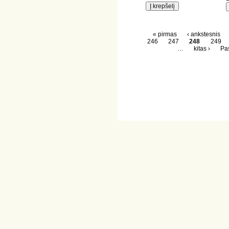
« pirmas
‹ ankstesnis
246
247
248
249
…
kitas ›
Pas