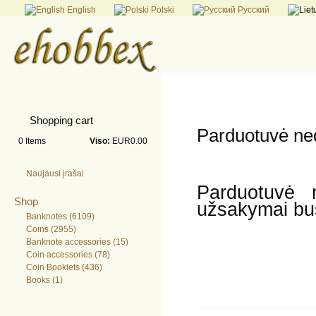
English
Polski
Русский
Shopping cart
Parduotuvė ned
0
Items
Viso:
EUR0.00
Naujausi įrašai
Parduotuvė n
Shop
užsakymai bus
Banknotes (6109)
Coins (2955)
Banknote accessories (15)
Coin accessories (78)
Coin Booklets (436)
Books (1)