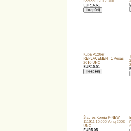
Somonių 2017 UNC
EUR16.61
Kuba P128er
T
REPLACEMENT 1 Pesas
2010 UNC
EUR15.51
Šiaurės Korėja P-NEW
I
111011 10.000 Vonų 2003
UNC
EUR5.05